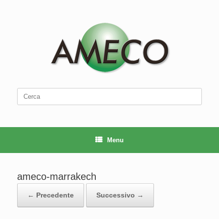
Vai
al
contenuto
Ricerca
per:
Menu
ameco-marrakech
← Precedente
Successivo →