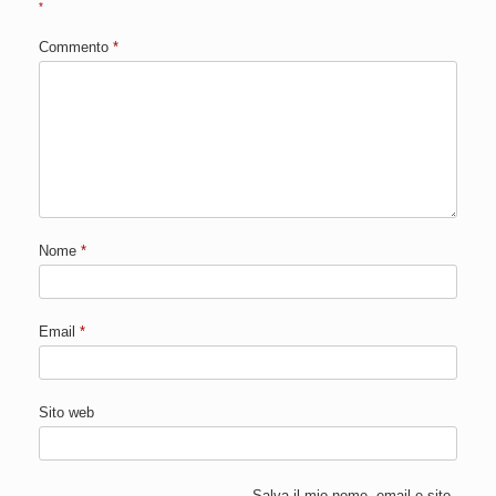
*
Commento
*
Nome
*
Email
*
Sito web
Salva il mio nome, email e sito