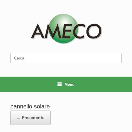
Vai
al
contenuto
Ricerca
per:
Menu
pannello solare
← Precedente